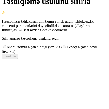
Təsdiqləmə üsulunu sıfırla
Hesabınızın təhlükəsizliyini təmin etmək üçün, təhlükəsizlik
elementi parametrlərini dəyişdirdikdən sonra nağdlaşdırma
funksiyası 24 saat ərzində deaktiv ediləcək
Sıfırlanacaq təsdiqləmə üsulunu seçin
Mobil nömrə əlçatan deyil (tezliklə)
E-poçt əlçatan deyil
(tezliklə)
Təsdiqlə