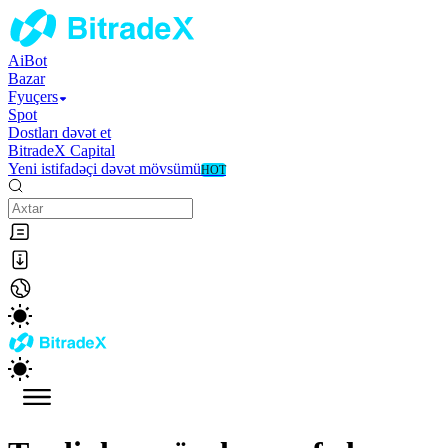
AiBot
Bazar
Fyuçers
Spot
Dostları dəvət et
BitradeX Capital
Yeni istifadəçi dəvət mövsümü
HOT